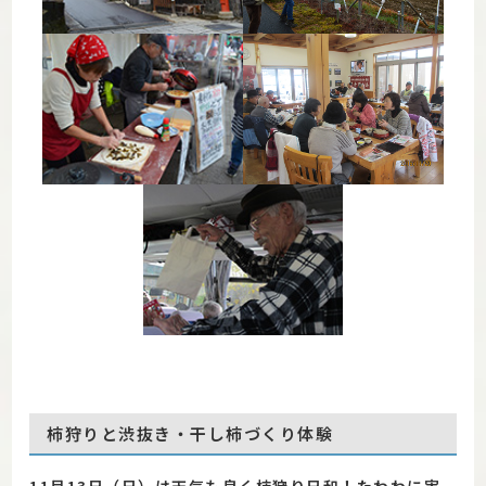
柿狩りと渋抜き・干し柿づくり体験
11月13日（日）は天気も良く柿狩り日和！たわわに実