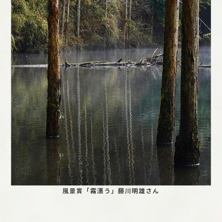
風景賞「霧漂う」藤川明雄さん